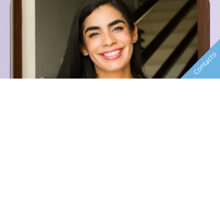
Contacto
HOGAR
Hogar Protegido
Propietario
Cubre daños materiales al edificio y a tus
pertenencias ante incendios, imprevistos o