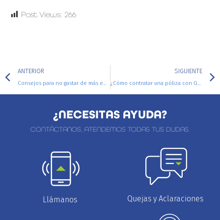
Post Views:
266
ANTERIOR
SIGUIENTE
Consejos para no gastar de más en el regreso a clases
¿Cómo contratar una póliza con General de Seguros y realizar el pago de póliza fácilmente?
¿NECESITAS AYUDA?
CONTÁCTANOS, ATENDEMOS TODAS TUS DUDAS.
Quejas y Aclaraciones
Llámanos