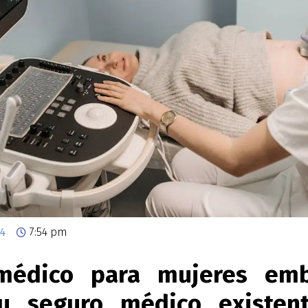
4
7:54 pm
médico para mujeres emb
u seguro médico existen