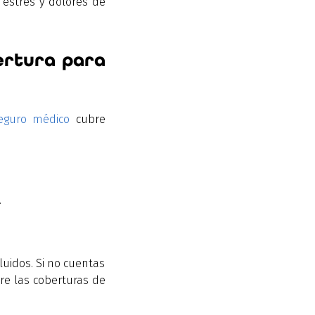
 estrés y dolores de
ertura para
eguro médico
cubre
.
luidos. Si no cuentas
bre las coberturas de