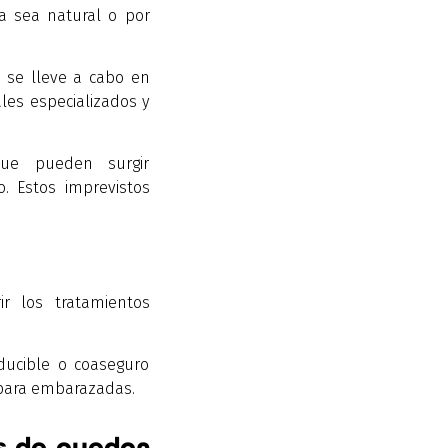
ya sea natural o por
 se lleve a cabo en
ales especializados y
que pueden surgir
. Estos imprevistos
r los tratamientos
ducible o coaseguro
 para embarazadas.
s de quedar