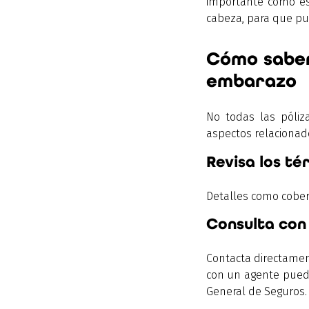
importante como est
cabeza, para que pue
Cómo saber
embarazo
No todas las póliz
aspectos relaciona
Revisa los té
Detalles como cobert
Consulta con
Contacta directament
con un agente pue
General de Seguros.