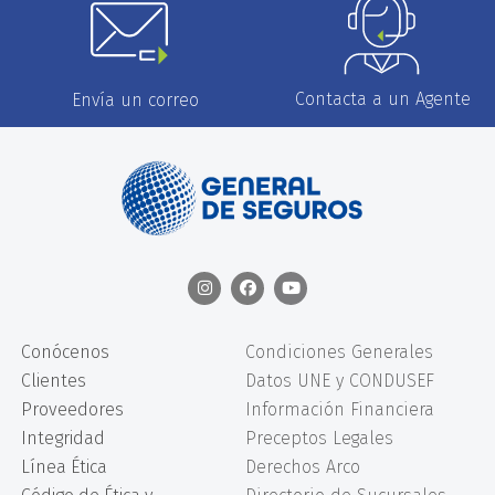
Contacta a un Agente
Envía un correo
Conócenos
Condiciones Generales
Clientes
Datos UNE y CONDUSEF
Proveedores
Información Financiera
Integridad
Preceptos Legales
Línea Ética
Derechos Arco