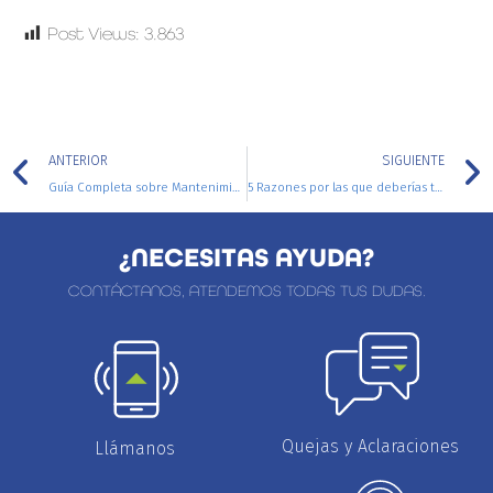
Post Views:
3.863
ANTERIOR
SIGUIENTE
Guía Completa sobre Mantenimiento Automotriz: Cuida tu Vehículo y Prolonga su Vida Útil
5 Razones por las que deberías tener una Póliza de Vida
¿NECESITAS AYUDA?
CONTÁCTANOS, ATENDEMOS TODAS TUS DUDAS.
Quejas y Aclaraciones
Llámanos