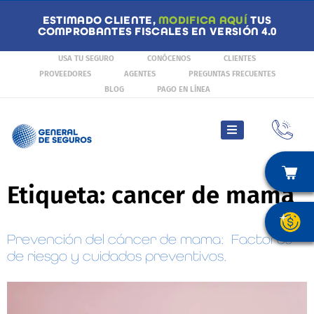
ESTIMADO CLIENTE,
MODIFICA AQUÍ
TUS
COMPROBANTES FISCALES EN VERSIÓN 4.0
USA TU SEGURO
CONÓCENOS
CLIENTES
PROVEEDORES
AGENTES
PREGUNTAS FRECUENTES
BLOG
PAGO EN LÍNEA
Etiqueta:
cancer de mama
Prevención del cáncer de mama: Factores
de riesgo y cuidados preventivos.