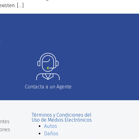
xisten. […]
.
Contacta a un Agente
Términos y Condiciones del
Uso de Medios Electrónicos
ntes
Autos
iones
Daños