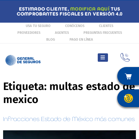
ESTIMADO CLIENTE,
MODIFICA AQUÍ
TUS
COMPROBANTES FISCALES EN VERSIÓN 4.0
USA TU SEGURO
CONÓCENOS
CLIENTES
PROVEEDORES
AGENTES
PREGUNTAS FRECUENTES
BLOG
PAGO EN LÍNEA
Etiqueta:
multas estado de
mexico
Infracciones Estado de México más comunes