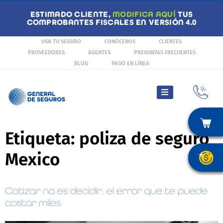
ESTIMADO CLIENTE,
MODIFICA AQUÍ
TUS
COMPROBANTES FISCALES EN VERSIÓN 4.0
USA TU SEGURO
CONÓCENOS
CLIENTES
PROVEEDORES
AGENTES
PREGUNTAS FRECUENTES
BLOG
PAGO EN LÍNEA
Etiqueta:
poliza de seguro
Mexico
Cotizar no es decidir: el error que te puede
costar miles