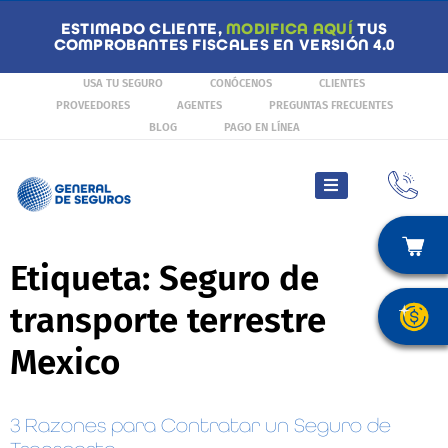
ESTIMADO CLIENTE,
MODIFICA AQUÍ
TUS
COMPROBANTES FISCALES EN VERSIÓN 4.0
USA TU SEGURO
CONÓCENOS
CLIENTES
PROVEEDORES
AGENTES
PREGUNTAS FRECUENTES
BLOG
PAGO EN LÍNEA
Etiqueta:
Seguro de
transporte terrestre
Mexico
3 Razones para Contratar un Seguro de