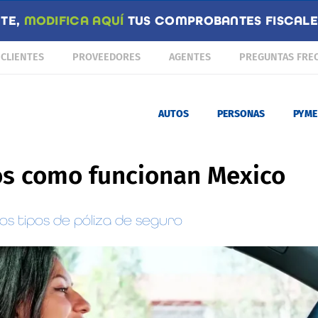
NTE,
MODIFICA AQUÍ
TUS COMPROBANTES FISCALES
CLIENTES
PROVEEDORES
AGENTES
PREGUNTAS FRE
AUTOS
PERSONAS
PYME
s como funcionan Mexico
os tipos de póliza de seguro