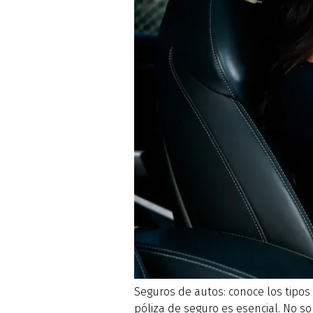
Seguros de autos: conoce los tipos 
póliza de seguro es esencial. No s