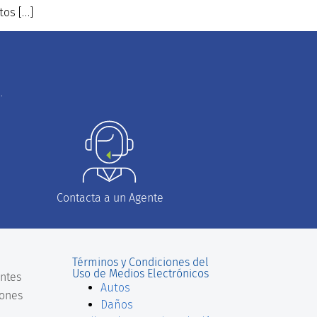
tos […]
.
Contacta a un Agente
Términos y Condiciones del
Uso de Medios Electrónicos
ntes
Autos
iones
Daños