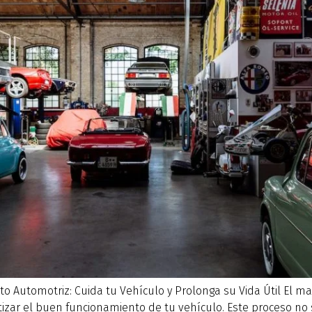
 Automotriz: Cuida tu Vehículo y Prolonga su Vida Útil El m
ntizar el buen funcionamiento de tu vehículo. Este proceso no