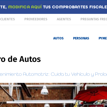
NTE,
MODIFICA AQUÍ
TUS COMPROBANTES FISCALES
CLIENTES
PROVEEDORES
AGENTES
PREGUNTAS FRE
AUTOS
PERSONAS
PYME
o de Autos
imiento Automotriz: Cuida tu Vehículo y Prolon