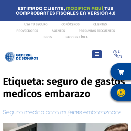
ESTIMADO CLIENTE,
MODIFICA AQUÍ
TUS
COMPROBANTES FISCALES EN VERSIÓN 4.0
USA TU SEGURO
CONÓCENOS
CLIENTES
PROVEEDORES
AGENTES
PREGUNTAS FRECUENTES
BLOG
PAGO EN LÍNEA
Etiqueta:
seguro de gastos
medicos embarazo
Seguro médico para mujeres embarazadas