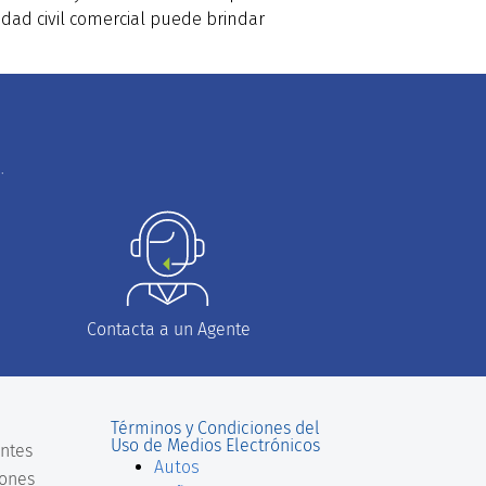
idad civil comercial puede brindar
.
Contacta a un Agente
Términos y Condiciones del
Uso de Medios Electrónicos
ntes
Autos
iones