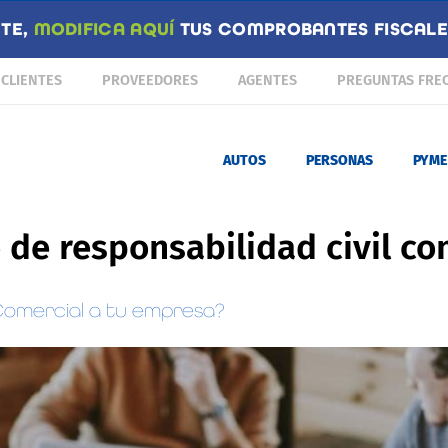
NTE,
MODIFICA AQUÍ
TUS COMPROBANTES FISCALES
CLIENTES
PROVEEDORES
AGENTES
PREGUNTAS FRE
AUTOS
PERSONAS
PYME
 de responsabilidad civil co
omercial a tu empresa?